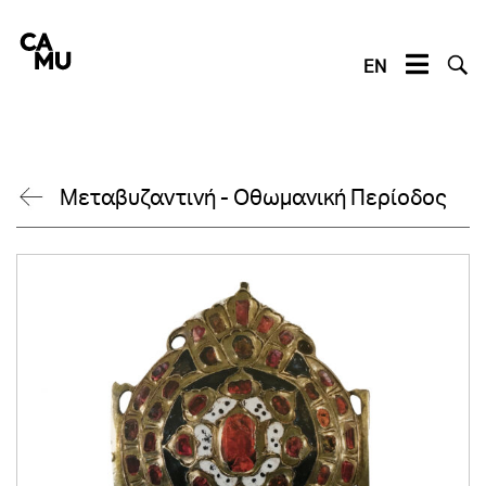
Skip
to
content
EN
Μεταβυζαντινή - Οθωμανική Περίοδος