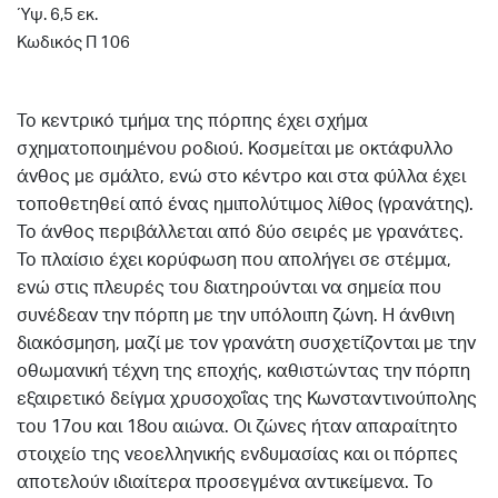
Ύψ. 6,5 εκ.
Κωδικός Π 106
Το κεντρικό τμήμα της πόρπης έχει σχήμα
σχηματοποιημένου ροδιού. Κοσμείται με οκτάφυλλο
άνθος με σμάλτο, ενώ στο κέντρο και στα φύλλα έχει
τοποθετηθεί από ένας ημιπολύτιμος λίθος (γρανάτης).
Το άνθος περιβάλλεται από δύο σειρές με γρανάτες.
Το πλαίσιο έχει κορύφωση που απολήγει σε στέμμα,
ενώ στις πλευρές του διατηρούνται να σημεία που
συνέδεαν την πόρπη με την υπόλοιπη ζώνη. Η άνθινη
διακόσμηση, μαζί με τον γρανάτη συσχετίζονται με την
οθωμανική τέχνη της εποχής, καθιστώντας την πόρπη
εξαιρετικό δείγμα χρυσοχοΐας της Κωνσταντινούπολης
του 17ου και 18ου αιώνα. Οι ζώνες ήταν απαραίτητο
στοιχείο της νεοελληνικής ενδυμασίας και οι πόρπες
αποτελούν ιδιαίτερα προσεγμένα αντικείμενα. Το