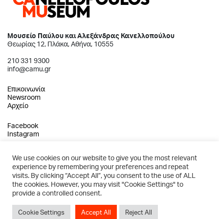
Μουσείο Παύλου και Αλεξάνδρας Κανελλοπούλου
Θεωρίας 12, Πλάκα, Αθήνα, 10555
210 331 9300
info@camu.gr
Επικοινωνία
Newsroom
Αρχείο
Facebook
Instagram
We use cookies on our website to give you the most relevant
experience by remembering your preferences and repeat
2026 © Μουσείο Παύλου και Αλεξάνδρας Κανελλοπούλου
visits. By clicking “Accept All”, you consent to the use of ALL
the cookies. However, you may visit "Cookie Settings" to
Πολιτική Απορρήτου
provide a controlled consent.
Όροι Χρήσης
Created by Schema
Cookie Settings
Accept All
Reject All