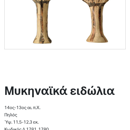
Μυκηναϊκά ειδώλια
14ος-13ος αι. π.Χ.
Πηλός
Ύψ. 11,5-12,3 εκ.
Κωδικός Δ 1781, 1780