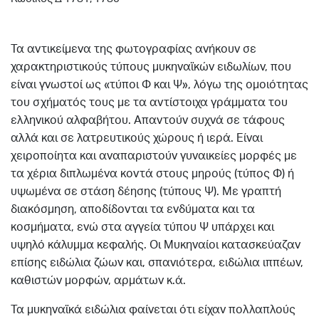
Τα αντικείμενα της φωτογραφίας ανήκουν σε
χαρακτηριστικούς τύπους μυκηναϊκών ειδωλίων, που
είναι γνωστοί ως «τύποι Φ και Ψ», λόγω της ομοιότητας
του σχήματός τους με τα αντίστοιχα γράμματα του
ελληνικού αλφαβήτου. Απαντούν συχνά σε τάφους
αλλά και σε λατρευτικούς χώρους ή ιερά. Είναι
χειροποίητα και αναπαριστούν γυναικείες μορφές με
τα χέρια διπλωμένα κοντά στους μηρούς (τύπος Φ) ή
υψωμένα σε στάση δέησης (τύπους Ψ). Με γραπτή
διακόσμηση, αποδίδονται τα ενδύματα και τα
κοσμήματα, ενώ στα αγγεία τύπου Ψ υπάρχει και
υψηλό κάλυμμα κεφαλής. Οι Μυκηναίοι κατασκεύαζαν
επίσης ειδώλια ζώων και, σπανιότερα, ειδώλια ιππέων,
καθιστών μορφών, αρμάτων κ.ά.
Τα μυκηναϊκά ειδώλια φαίνεται ότι είχαν πολλαπλούς