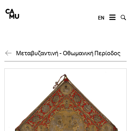
Skip
to
content
EN
Μεταβυζαντινή - Οθωμανική Περίοδος