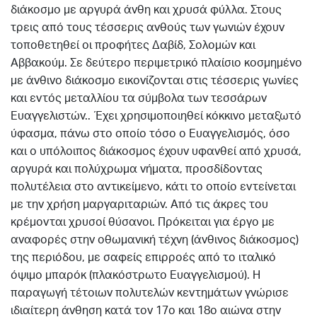
διάκοσμο με αργυρά άνθη και χρυσά φύλλα. Στους
τρεις από τους τέσσερις ανθούς των γωνιών έχουν
τοποθετηθεί οι προφήτες Δαβίδ, Σολομών και
Αββακούμ. Σε δεύτερο περιμετρικό πλαίσιο κοσμημένο
με άνθινο διάκοσμο εικονίζονται στις τέσσερις γωνίες
και εντός μεταλλίου τα σύμβολα των τεσσάρων
Ευαγγελιστών.. Έχει χρησιμοποιηθεί κόκκινο μεταξωτό
ύφασμα, πάνω στο οποίο τόσο ο Ευαγγελισμός, όσο
και ο υπόλοιπος διάκοσμος έχουν υφανθεί από χρυσά,
αργυρά και πολύχρωμα νήματα, προσδίδοντας
πολυτέλεια στο αντικείμενο, κάτι το οποίο εντείνεται
με την χρήση μαργαριταριών. Από τις άκρες του
κρέμονται χρυσοί θύσανοι. Πρόκειται για έργο με
αναφορές στην οθωμανική τέχνη (άνθινος διάκοσμος)
της περιόδου, με σαφείς επιρροές από το ιταλικό
όψιμο μπαρόκ (πλακόστρωτο Ευαγγελισμού). Η
παραγωγή τέτοιων πολυτελών κεντημάτων γνώρισε
ιδιαίτερη άνθηση κατά τον 17ο και 18ο αιώνα στην