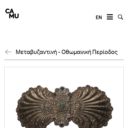
Skip
to
content
EN
Μεταβυζαντινή - Οθωμανική Περίοδος