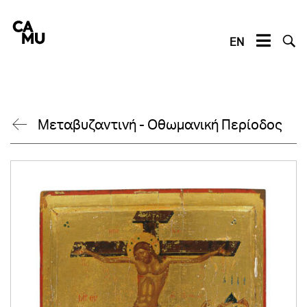
Skip
to
content
EN
Μεταβυζαντινή - Οθωμανική Περίοδος