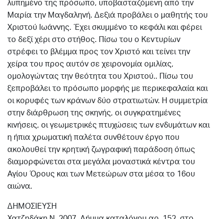
λυπημένο της πρόσωπο, υποβασταζόμενη από την
Μαρία την Μαγδαληνή. Δεξιά προβάλει ο μαθητής του
Χριστού Ιωάννης. Έχει σκυμμένο το κεφάλι και φέρει
το δεξί χέρι στο στήθος. Πίσω του ο Κεντυρίων
στρέφει το βλέμμα προς τον Χριστό και τείνει την
χείρα του προς αυτόν σε χειρονομία ομιλίας,
ομολογώντας την θεότητα του Χριστού.. Πίσω του
ξεπροβάλει το πρόσωπο μορφής με περικεφαλαία και
οι κορυφές των κράνων δύο στρατιωτών. Η συμμετρία
στην διάρθρωση της σκηνής, οι συγκρατημένες
κινήσεις, οι γεωμετρικές πτυχώσεις των ενδυμάτων και
η ήπια χρωματική παλέτα συνθέτουν έργο που
ακολουθεί την κρητική ζωγραφική παράδοση όπως
διαμορφώνεται στα μεγάλα μοναστικά κέντρα του
Αγίου Όρους και των Μετεώρων στα μέσα το 16ου
αιώνα.
ΔΗΜΟΣΙΕΥΣΗ
Χατζηδάκη Ν. 2007. Λήμμα καταλόγου αρ. 152, στο