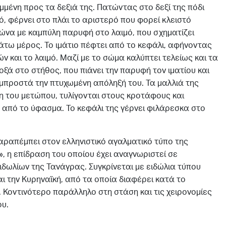
μμένη προς τα δεξιά της. Πατώντας στο δεξί της πόδι
, φέρνει στο πλάι το αριστερό που φορεί κλειστό
ώνα με καμπύλη παρυφή στο λαιμό, που σχηματίζει
τω μέρος. Το ιμάτιο πέφτει από το κεφάλι, αφήνοντας
 και το λαιμό. Μαζί με το σώμα καλύπτει τελείως και τα
λοξά στο στήθος, που πιάνει την παρυφή τον ιματίου και
μπροστά την πτυχωμένη απόληξή του. Τα μαλλιά της
 του μετώπου, τυλίγονται στους κροτάφους και
από το ύφασμα. Το κεφάλι της γέρνει φιλάρεσκα στο
αραπέμπει στον ελληνιστικό αγαλματικό τύπο της
 η επίδραση του οποίου έχει αναγνωριστεί σε
ιδωλίων της Τανάγρας. Συγκρίνεται με ειδώλια τύπου
ι την Κυρηναϊκή, από τα οποία διαφέρει κατά το
 Κοντινότερο παράλληλο στη στάση και τις χειρονομίες
ου.