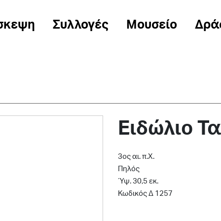
σκεψη
Συλλογές
Μουσείο
Δρά
Ειδώλιο Τ
3ος αι. π.Χ.
Πηλός
Ύψ. 30,5 εκ.
Κωδικός Δ 1257