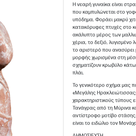
Η νεαρή γυναίκα είναι στρα
που καμπυλώνεται στο γοφό
υπόδημα. Φοράει μακρύ χιτ
κατακόρυφες πτυχές στο κά
ακάλυπτο μέρος των μαλλιών
χέρια, το δεξιό, λυγισμένο 
το αριστερό που ανασύρει 
μορφής χωρισμένα στη μέση
σχηματίζουν κρωβύλο κάτω 
πλάι.
Το γενικότερο σχήμα μας π
«Μεγάλης Ηρακλειώτισσας»,
χαρακτηριστικούς τύπους ε
Τανάγρας από τη Μύρινα κα
αντίστροφο μοτίβο στάσης.
είναι το ειδώλιο τον Μονάχ
ΔΗΜΟΣΙΕΥΣΗ