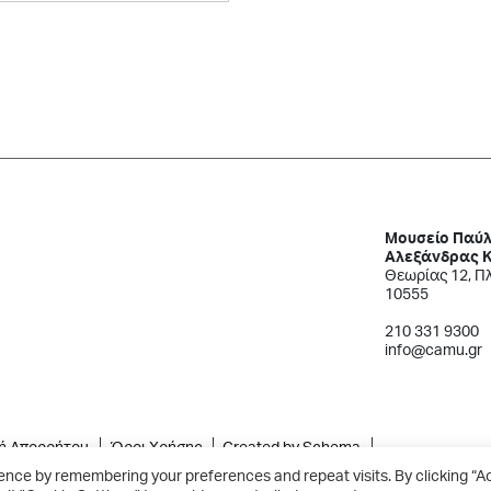
Μουσείο Παύλ
Αλεξάνδρας 
Θεωρίας 12, Π
10555
210 331 9300
info@camu.gr
κή Απορρήτου
Όροι Χρήσης
Created by Schema
ence by remembering your preferences and repeat visits. By clicking “A