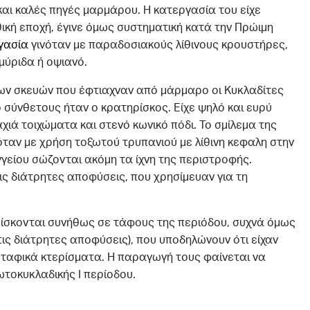
και καλές πηγές μαρμάρου. Η κατεργασία του είχε
θική εποχή, έγινε όμως συστηματική κατά την Πρώιμη
γασία
γινόταν με παραδοσιακούς λίθινους κρουστήρες,
μύριδα ή οψιανό.
ν σκευών που έφτιαχναν από μάρμαρο οι Κυκλαδίτες
ο σύνθετους ήταν ο κρατηρίσκος. Είχε ψηλό και ευρύ
χιά τοιχώματα και στενό κωνικό πόδι. Το σμίλεμα της
όταν με χρήση τοξωτού τρυπανιού με λίθινη κεφαλη στην
γγείου σώζονται ακόμη τα ίχνη της περιστροφής.
ς διάτρητες αποφύσεις, που χρησίμευαν για τη
ρίσκονται συνήθως σε τάφους της περιόδου, συχνά όμως
τις διάτρητες αποφύσεις), που υποδηλώνουν ότι είχαν
ν ταφικά κτερίσματα. Η παραγωγή τους φαίνεται να
τοκυκλαδικής Ι περίοδου.