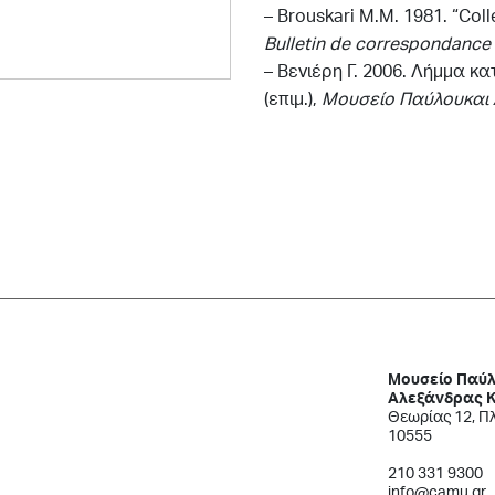
– Brouskari M.M. 1981. “Coll
Bulletin de correspondance 
–
Βενιέρη
Γ
. 2006.
Λήμμα
κα
(
επιμ
.),
Μουσείο Παύλουκαι 
Μουσείο Παύλ
Αλεξάνδρας 
Θεωρίας 12, Π
10555
210 331 9300
info@camu.gr