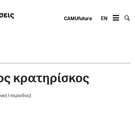
σεις
CAMUfuture
EN
ς κρατηρίσκος
κή Ι περίοδος)