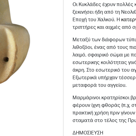
Οι Κυκλάδες έχουν πολλές 
ξεκινήσει ήδη από τη Νεολι
Εποχή του Χαλκού. Η
κατερ
τριπτήρες και αιχμές από σ
Μεταξύ των διάφορων τύπω
λιθοξόοι, ένας από τους πι
λαιμό, σφαιρικό σώμα με πα
εσωτερικης κοιλότητας γιν
άκρη. Στο εσωτερικό του α
Εξωτερικά υπήρχαν τέσσερι
μεταφορά του αγγείου.
Μαρμάρινοι κρατηρίσκοι β
φέρουν ίχνη φθοράς (π.χ. σ
πρακτική χρήση πριν γίνου
σταματά στο τέλος της Πρω
ΔΗΜΟΣΙΕΥΣΗ