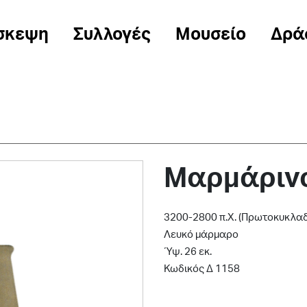
σκεψη
Συλλογές
Μουσείο
Δρά
Μαρμάρινο
3200-2800 π.Χ. (Πρωτοκυκλαδι
Λευκό μάρμαρο
Ύψ. 26 εκ.
Κωδικός Δ 1158