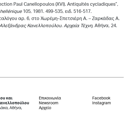
ection Paul Canellopoulos (XVI). Antiquités cycladiques”,
hellénique
105, 1981. 499-535,
ειδ
. 516-517.
ταλόγου
αρ
. 6,
στο
Χωρέμη
–
Σπετσιέρη
Α
. –
Ζαρκάδας
Α
.
Αλεξάνδρας Κανελλοπούλου. Αρχαία Τέχνη
,
Αθήνα
, 24.
ου και
Επικοινωνία
Facebook
Κανελλοπούλου
Newsroom
Instagram
λάκα, Αθήνα,
Αρχείο