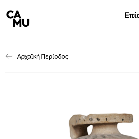
Skip
to
Επί
content
Αρχαϊκή Περίοδος