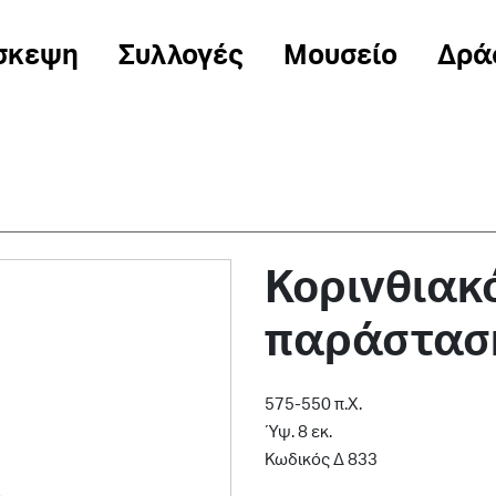
σκεψη
Συλλογές
Μουσείο
Δρά
Κορινθιακ
παράστασ
575-550 π.Χ.
Ύψ. 8 εκ.
Κωδικός Δ 833