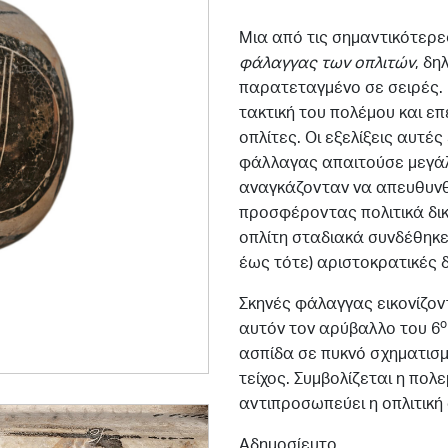
Μια από τις σημαντικότερες
φάλαγγας των οπλιτών
, δ
παρατεταγμένο σε σειρές.
τακτική του πολέμου και ε
οπλίτες. Οι εξελίξεις αυτέ
φάλλαγας απαιτούσε μεγάλο
αναγκάζονταν να απευθυνθ
προσφέροντας πολιτικά δι
οπλίτη σταδιακά συνδέθηκε 
έως τότε) αριστοκρατικές 
Σκηνές φάλαγγας εικονίζον
ο
αυτόν τον αρύβαλλο του 6
ασπίδα σε πυκνό σχηματισμ
τείχος. Συμβολίζεται η πολ
αντιπροσωπεύει η οπλιτική
Aδημοσίευτο