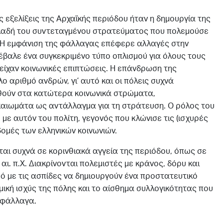
 εξελίξεις της Αρχαϊκής περιόδου ήταν η δημουργία της
ηλαδή του συντεταγμένου στρατεύματος που πολεμούσε
 Η εμφάνιση της φάλλαγας επέφερε αλλαγές στην
πέβαλε ένα συγκεκριμένο τύπο οπλισμού για όλους τους
ς είχαν κοινωνικές επιπτώσεις. Η επάνδρωση της
 αριθμό ανδρών, γι’ αυτό και οι πόλεις συχνά
ούν στα κατώτερα κοινωνικά στρώματα,
καιωμάτα ως αντάλλαγμα για τη στράτευση. Ο ρόλος του
με αυτόν του πολίτη, γεγονός που κλώνισε τις (ισχυρές
δομές των ελληνικών κοινωνιών.
ται συχνά σε κορινθιακά αγγεία της περιόδου, όπως σε
αι. π.Χ. Διακρίνονται πολεμιστές με κράνος, δόρυ και
ό με τις ασπίδες να δημιουργούν ένα προστατευτικό
εμική ισχύς της πόλης και το αίσθημα συλλογικότητας που
 φάλλαγα.