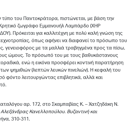
ν τύπο του Παντοκράτορα, πιστώνεται, με βάση την
 Κρητικό ζωγράφο Εμμανουήλ Λαμπάρδο (ΧΗΡ
. Πρόκειται για καλλιτέχνη με πολύ καλή γνώση της
τεχνοτροπίας, όπως αφήνει να διαφανεί το πρόσωπο του
ς, γενειοφόρος με τα μαλλιά τραβηγμένα προς τα πίσω,
τους ώμους. Το πρόσωπό του με τους βαθυκάστανους
οραδικά, ενώ η εικόνα προσφέρει κοντινή παρατήρηση
των ψημιθιών (λεπτών λευκών πινελιών). Η κεφαλή του
σό φόντο λειτουργώντας επιβλητικά, αλλά και
τό.
καταλόγου αρ. 172, στο Σκαμπαβίας Κ. – Χατζηδάκη Ν.
 Αλεξάνδρας Κανελλοπούλου. Βυζαντινή και
θήνα, 310-311.