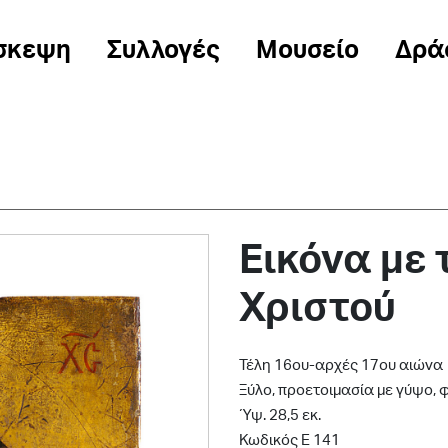
σκεψη
Συλλογές
Μουσείο
Δρά
Εικόνα με
Χριστού
Τέλη 16ου-αρχές 17ου αιώνα
Ξύλο, προετοιμασία με γύψο,
Ύψ. 28,5 εκ.
Κωδικός Ε 141