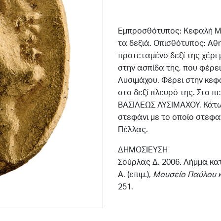
Εμπροσθότυπος: Κεφαλή Με
τα δεξιά. Οπισθότυπος: Αθ
προτεταμένο δεξί της χέρι 
στην ασπίδα της, που φέρε
Λυσιμάχου. Φέρει στην κεφ
στο δεξί πλευρό της. Στο 
ΒΑΣΙΛΕΩΣ ΛΥΣΙΜΑΧΟΥ. Κάτω 
στεφάνι με το οποίο στεφ
Πέλλας.
ΔΗΜΟΣΙΕΥΣΗ
Σούρλας Δ. 2006. Λήμμα κα
Α. (επιμ.),
Μουσείο Παύλου κ
251.