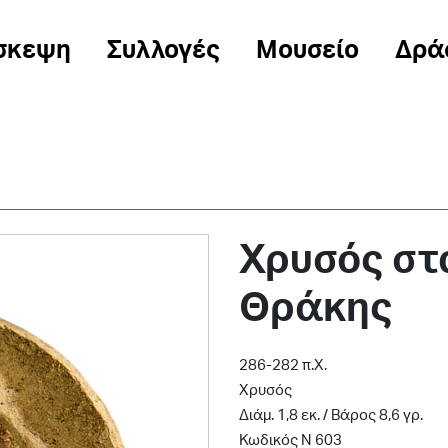
σκεψη
Συλλογές
Μουσείο
Δρά
Χρυσός στ
Θράκης
286-282 π.Χ.
Χρυσός
Διάμ. 1,8 εκ. / Bάρος 8,6 γρ.
Κωδικός Ν 603