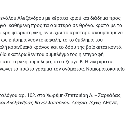
γάλου Αλεξάνδρου με κέρατα κριού και διάδημα προς
ηνά, καθήμενη προς τα αριστερά σε θρόνο, κρατά με το
μικρή φτερωτή νίκη, ενώ έχει το αριστερό ακουμπισμένο
ι ως επίσημα λεοντοκεφαλή, το το έμβλημα του
αλή κορινθιακό κράνος και το δόρυ της βρίσκεται κοντά
πεδίο εκατέρωθεν του συμπλέγματος η επιγραφή
από τη νίκη συμπίλημα, στο έξεργο Κ. Η νίκη κρατά
ανώνει το πρώτο γράμμα τον ονόματος. Νομισματοκοπείο
ταλόγου αρ. 162, στο Χωρέμη-Σπετσιέρη Α. – Ζαρκάδας
αι Αλεξάνδρας Κανελλοπούλου. Αρχαία
Τέχνη
, Αθήνα,