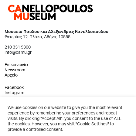
Μουσείο Παύλου και Αλεξάνδρας Κανελλοπούλου
Θεωρίας 12, Πλάκα, Αθήνα, 10555
210 331 9300
info@camu.gr
Επικοινωνία
Newsroom
Αρχείο
Facebook
Instagram
We use cookies on our website to give you the most relevant
experience by remembering your preferences and repeat
2026 © Μουσείο Παύλου και Αλεξάνδρας Κανελλοπούλου
visits. By clicking “Accept All”, you consent to the use of ALL
the cookies. However, you may visit "Cookie Settings" to
Πολιτική Απορρήτου
provide a controlled consent.
Όροι Χρήσης