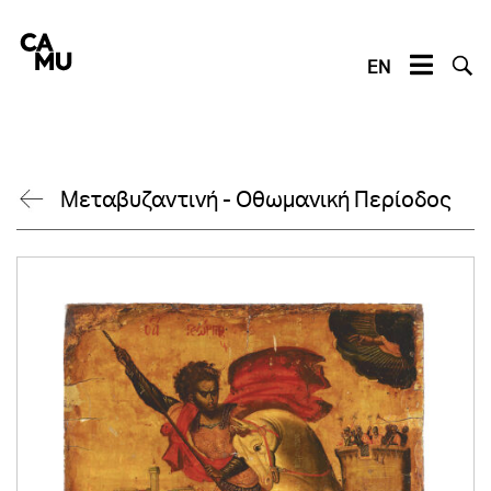
Skip
to
content
EN
Μεταβυζαντινή - Οθωμανική Περίοδος