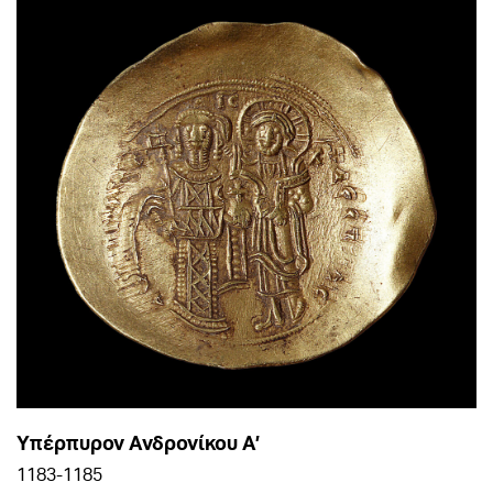
Υπέρπυρον Ανδρονίκου Α’
1183-1185