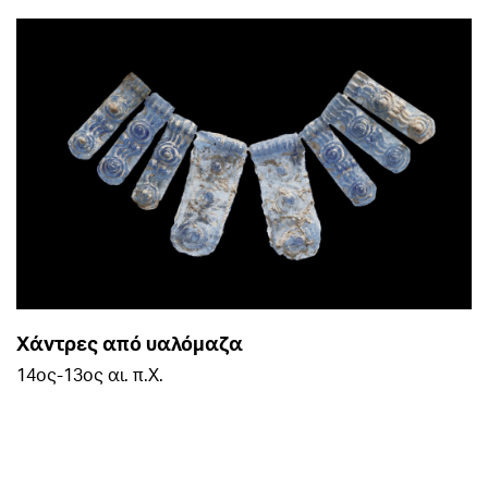
Xάντρες από υαλόμαζα
14ος-13ος αι. π.Χ.