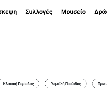
σκεψη
Συλλογές
Μουσείο
Δρά
Κλασική Περίοδος
Ρωμαϊκή Περίοδος
Πρωτ