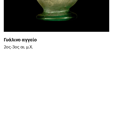
Γυάλινο αγγείο
2ος-3ος αι. μ.Χ.