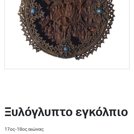
Ξυλόγλυπτο εγκόλπιο
17ος-18ος αιώνας