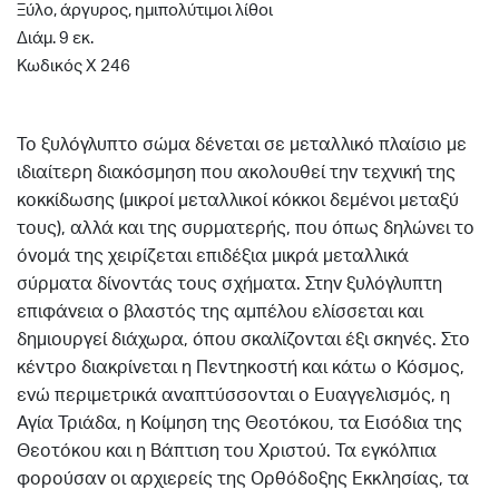
Ξύλο, άργυρος, ημιπολύτιμοι λίθοι
Διάμ. 9 εκ.
Κωδικός Χ 246
Το ξυλόγλυπτο σώμα δένεται σε μεταλλικό πλαίσιο με
ιδιαίτερη διακόσμηση που ακολουθεί την τεχνική της
κοκκίδωσης (μικροί μεταλλικοί κόκκοι δεμένοι μεταξύ
τους), αλλά και της συρματερής, που όπως δηλώνει το
όνομά της χειρίζεται επιδέξια μικρά μεταλλικά
σύρματα δίνοντάς τους σχήματα. Στην ξυλόγλυπτη
επιφάνεια ο βλαστός της αμπέλου ελίσσεται και
δημιουργεί διάχωρα, όπου σκαλίζονται έξι σκηνές. Στο
κέντρο διακρίνεται η Πεντηκοστή και κάτω ο Κόσμος,
ενώ περιμετρικά αναπτύσσονται ο Ευαγγελισμός, η
Αγία Τριάδα, η Κοίμηση της Θεοτόκου, τα Εισόδια της
Θεοτόκου και η Βάπτιση του Χριστού. Τα εγκόλπια
φορούσαν οι αρχιερείς της Ορθόδοξης Εκκλησίας, τα