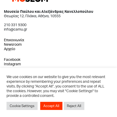
Μουσείο Παύλου και Αλεξάνδρας Κανελλοπούλου
Θεωρίας 12, Πλάκα, Αθήνα, 10555
210 331 9300
info@camu.gr
Επικοινωνία
Newsroom
Αρχείο
Facebook
Instagram
We use cookies on our website to give you the most relevant
experience by remembering your preferences and repeat
2026 © Μουσείο Παύλου και Αλεξάνδρας Κανελλοπούλου
visits. By clicking “Accept All”, you consent to the use of ALL
the cookies. However, you may visit "Cookie Settings" to
Πολιτική Απορρήτου
provide a controlled consent.
Όροι Χρήσης
Created by Schema
Cookie Settings
Accept All
Reject All