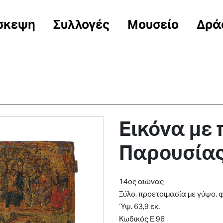
σκεψη
Συλλογές
Μουσείο
Δρά
Εικόνα με
Παρουσία
14ος αιώνας
Ξύλο, προετοιμασία με γύψο,
Ύψ. 63,9 εκ.
Κωδικός Ε 96