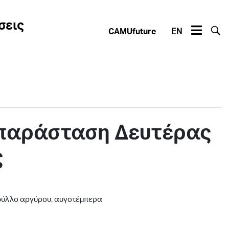
σεις
CAMUfuture
EN
 παράσταση Δευτέρας
ς
 φύλλο αργύρου, αυγοτέμπερα