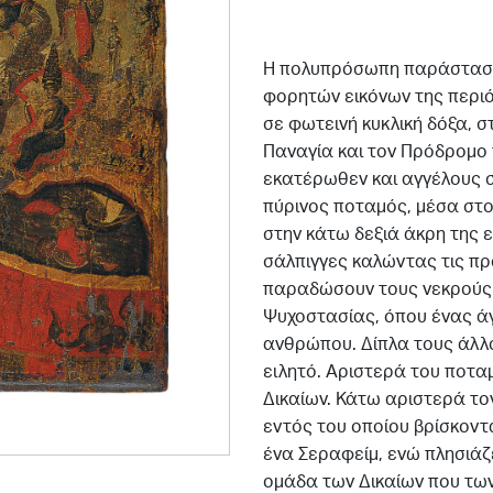
Η πολυπρόσωπη παράσταση
φορητών εικόνων της περιό
σε φωτεινή κυκλική δόξα, σ
Παναγία και τον Πρόδρομο
εκατέρωθεν και αγγέλους σ
πύρινος ποταμός, μέσα στο
στην κάτω δεξιά άκρη της ε
σάλπιγγες καλώντας τις πρ
παραδώσουν τους νεκρούς τ
Ψυχοστασίας, όπου ένας άγ
ανθρώπου. Δίπλα τους άλλ
ειλητό. Αριστερά του ποταμ
Δικαίων. Κάτω αριστερά το
εντός του οποίου βρίσκοντα
ένα Σεραφείμ, ενώ πλησιάζε
ομάδα των Δικαίων που των