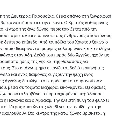
 της Δευτέρας Παρουσίας, θέμα σπάνιο στη ζωγραφική
δου, αναπτύσσεται στην εικόνα. Ο Χριστός καθισμένος
το κέντρο της άνω ζώνης, περιστοιχίζεται από την
 που παρίστανται δεόμενοι, τους ένθρονους αποστόλους
ε δεύτερο επίπεδο. Από τα πόδια του Χριστού ξεκινά ο
ν οποίο διακρίνονται μορφές κολασμένων και καταλήγει
ικόνας στον Άδη. Δεξιά του πυρός δύο Άγγελοι ηχούν τις
οσωποποιήσεις της γης και της θάλασσας να
ους. Στο επάνω τμήμα εικονίζεται δεξιά η σκηνή της
γελο και ένας δαίμονας ζυγίζουν την ψυχή ενός
ος άγγελος ξετυλίγει το στερέωμα του ουρανού σαν
ού, μέσα σε τοξωτά διάχωρα, εικονίζονται έξι ομάδες
ν χώρο καταλαμβάνει ο περιτειχισμένος παράδεισος,
ι η Παναγία και ο Αβραάμ. Την κλειστή πύλη του φυλάει
ι ο Πέτρος κρατώντας κλειδί να την ανοίξει για την
 ακολουθούν. Στο κέντρο της κάτω ζώνης βρίσκεται η