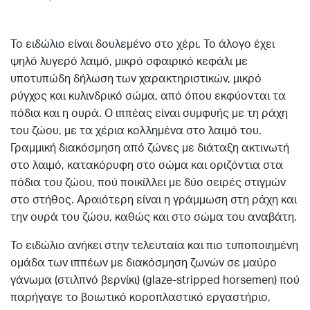
Το ειδώλιο είναι δουλεμένο στο χέρι. Το άλογο έχει
ψηλό λυγερό λαιμό, μικρό σφαιρικό κεφάλι με
υποτυπώδη δήλωση των χαρακτηριστικών, μικρό
ρύγχος και κυλινδρικό σώμα, από όπου εκφύονται τα
πόδια και η ουρά. Ο ιππέας είναι συμφυής με τη ράχη
του ζώου, με τα χέρια κολλημένα στο λαιμό του.
Γραμμική διακόσμηση από ζώνες με διάταξη ακτινωτή
στο λαιμό, κατακόρυφη στο σώμα και οριζόντια στα
πόδια του ζώου, πού ποικίλλει με δύο σειρές στιγμών
στο στήθος. Αραιότερη είναι η γράμμωση στη ράχη και
την ουρά του ζώου, καθώς και στο σώμα του αναβάτη.
Το ειδώλιο ανήκει στην τελευταία και πιο τυποποιημένη
ομάδα των ιππέων με διακόσμηση ζωνών σε μαύρο
γάνωμα (στιλπνό βερνίκι) (glaze-stripped horsemen) πού
παρήγαγε το βοιωτικό κοροπλαστικό εργαστήριο,