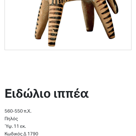
Eιδώλιο ιππέα
560-550 π.Χ.
Πηλός
Ύψ. 11 εκ.
Κωδικός Δ 1790