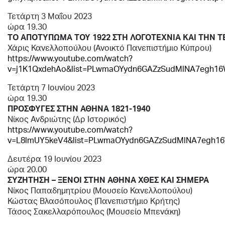
Τετάρτη 3 Μαΐου 2023
ώρα 19.30
ΤΟ ΑΠΟΤΥΠΩΜΑ ΤΟΥ 1922 ΣΤΗ ΛΟΓΟΤΕΧΝΙΑ ΚΑΙ ΤΗΝ 
Χάρις Κανελλοπούλου (Ανοικτό Πανεπιστήμιο Κύπρου)
https://www.youtube.com/watch?
v=j1K1QxdehAo&list=PLwmaOYydn6GAZzSudMlNA7egh16W
Τετάρτη 7 Ιουνίου 2023
ώρα 19.30
ΠΡΟΣΦΥΓΕΣ ΣΤΗΝ ΑΘΗΝΑ 1821-1940
Νίκος Ανδριώτης (Δρ Ιστορικός)
https://www.youtube.com/watch?
v=L8lmUY5keV4&list=PLwmaOYydn6GAZzSudMlNA7egh16
Δευτέρα 19 Ιουνίου 2023
ώρα 20.00
ΣΥΖΗΤΗΣΗ – ΞΕΝΟΙ ΣΤΗΝ ΑΘΗΝΑ ΧΘΕΣ ΚΑΙ ΣΗΜΕΡΑ
Νίκος Παπαδημητρίου (Μουσείο Κανελλοπούλου)
Κώστας Βλασόπουλος (Πανεπιστήμιο Κρήτης)
Τάσος Σακελλαρόπουλος (Μουσείο Μπενάκη)