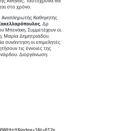
της Αθήνας. Ταυτόχρονα θα
ται στο χρόνο.
, Αναπληρωτής Καθηγητής
Σακελλαρόπουλος
, Δρ
ου Μπενάκη. Συμμετέχουν οι
ρη, Μαρία Δημητριάδου,
ία συνάντηση οι επιμελητές
τήσουν τις έννοιες της
ενάρδου. Διοργάνωση:
WtitpY&index=1&t=612s