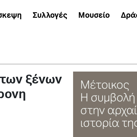
σκεψη
Συλλογές
Μουσείο
Δρά
 των ξένων
ρονη