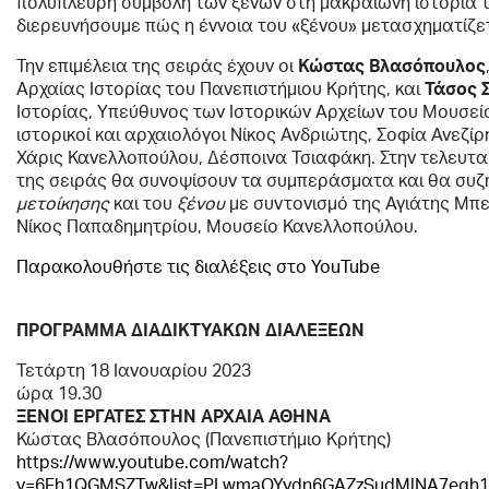
πολύπλευρη συμβολή των ξένων στη μακραίωνη ιστορία 
διερευνήσουμε πώς η έννοια του «ξένου» μετασχηματίζε
Την επιμέλεια της σειράς έχουν οι
Κώστας Βλασόπουλος
Αρχαίας Ιστορίας του Πανεπιστήμιου Κρήτης, και
Τάσος 
Ιστορίας, Υπεύθυνος των Ιστορικών Αρχείων του Μουσεί
ιστορικοί και αρχαιολόγοι Νίκος Ανδριώτης, Σοφία Ανεζί
Χάρις Κανελλοπούλου, Δέσποινα Τσιαφάκη. Στην τελευτα
της σειράς θα συνοψίσουν τα συμπεράσματα και θα συζη
μετοίκησης
και του
ξένου
με συντονισμό της Αγιάτης Μπ
Νίκος Παπαδημητρίου, Μουσείο Κανελλοπούλου.
Παρακολουθήστε τις διαλέξεις στο YouTube
ΠΡΟΓΡΑΜΜΑ ΔΙΑΔΙΚΤΥΑΚΩΝ ΔΙΑΛΕΞΕΩΝ
Τετάρτη 18 Ιανουαρίου 2023
ώρα 19.30
ΞΕΝΟΙ ΕΡΓΑΤΕΣ ΣΤΗΝ ΑΡΧΑΙΑ ΑΘΗΝΑ
Κώστας Βλασόπουλος (Πανεπιστήμιο Κρήτης)
https://www.youtube.com/watch?
v=6Fh1QGMSZTw&list=PLwmaOYydn6GAZzSudMlNA7egh16