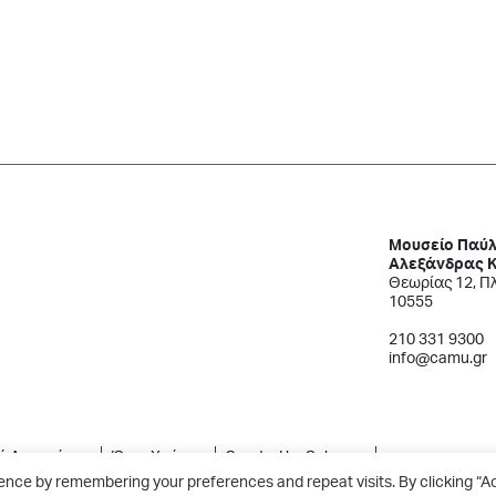
Μουσείο Παύλ
Αλεξάνδρας 
Θεωρίας 12, Π
10555
210 331 9300
info@camu.gr
κή Απορρήτου
Όροι Χρήσης
Created by Schema
ence by remembering your preferences and repeat visits. By clicking “A