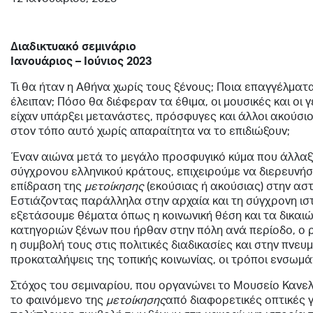
Διαδικτυακό σεμινάριο
Ιανουάριος – Ιούνιος 2023
Τι θα ήταν η Αθήνα χωρίς τους ξένους; Ποια επαγγέλματα
έλειπαν; Πόσο θα διέφεραν τα έθιμα, οι μουσικές και οι 
είχαν υπάρξει μετανάστες, πρόσφυγες και άλλοι ακούσιο
στον τόπο αυτό χωρίς απαραίτητα να το επιδιώξουν;
Έναν αιώνα μετά το μεγάλο προσφυγικό κύμα που άλλαξ
σύγχρονου ελληνικού κράτους, επιχειρούμε να διερευνήσ
επίδραση της
μετοίκησης
(εκούσιας ή ακούσιας) στην αστ
Εστιάζοντας παράλληλα στην αρχαία και τη σύγχρονη ιστ
εξετάσουμε θέματα όπως η κοινωνική θέση και τα δικα
κατηγοριών ξένων που ήρθαν στην πόλη ανά περίοδο, ο ρ
η συμβολή τους στις πολιτικές διαδικασίες και στην πνευμ
προκαταλήψεις της τοπικής κοινωνίας, οι τρόποι ενσωμά
Στόχος του σεμιναρίου, που οργανώνει το Μουσείο Κανελ
το φαινόμενο της
μετοίκησης
από διαφορετικές οπτικές γ