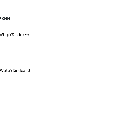
ΤΕΧΝΗ
titpY&index=5
WtitpY&index=6