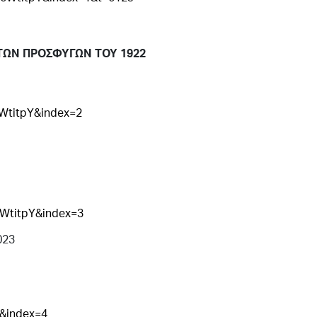
 ΤΩΝ ΠΡΟΣΦΥΓΩΝ ΤΟΥ 1922
titpY&index=2
WtitpY&index=3
023
&index=4