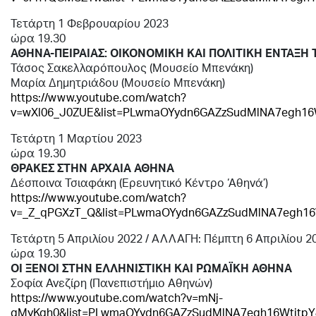
Τετάρτη 1 Φεβρουαρίου 2023
ώρα 19.30
ΑΘΗΝΑ-ΠΕΙΡΑΙΑΣ: ΟΙΚΟΝΟΜΙΚΗ ΚΑΙ ΠΟΛΙΤΙΚΗ ΕΝΤΑΞΗ
Τάσος Σακελλαρόπουλος (Μουσείο Μπενάκη)
Μαρία Δημητριάδου (Μουσείο Μπενάκη)
https://www.youtube.com/watch?
v=wXl06_J0ZUE&list=PLwmaOYydn6GAZzSudMlNA7egh16W
Τετάρτη 1 Μαρτίου 2023
ώρα 19.30
ΘΡΑΚΕΣ ΣΤΗΝ ΑΡΧΑΙΑ ΑΘΗΝΑ
Δέσποινα Τσιαφάκη (Ερευνητικό Κέντρο ‘Αθηνά’)
https://www.youtube.com/watch?
v=_Z_qPGXzT_Q&list=PLwmaOYydn6GAZzSudMlNA7egh16
Τετάρτη 5 Απριλίου 2022 / ΑΛΛΑΓΗ: Πέμπτη 6 Απριλίου 2
ώρα 19.30
ΟΙ ΞΕΝΟΙ ΣΤΗΝ ΕΛΛΗΝΙΣΤΙΚΗ ΚΑΙ ΡΩΜΑΪΚΗ ΑΘΗΝΑ
Σοφία Ανεζίρη (Πανεπιστήμιο Αθηνών)
https://www.youtube.com/watch?v=mNj-
gMyKqh0&list=PLwmaOYydn6GAZzSudMlNA7egh16WtitpY