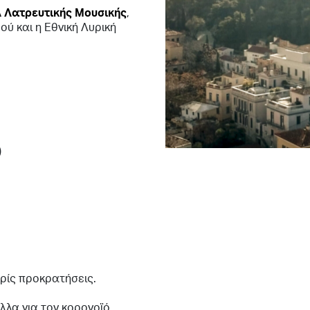
 Λατρευτικής Μουσικής
,
ύ και η Εθνική Λυρική
)
ωρίς προκρατήσεις.
λα για τον κορονοϊό.