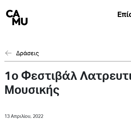
Skip
to
Επί
content
Δράσεις
1ο Φεστιβάλ Λατρευτ
Μουσικής
13 Απριλίου, 2022